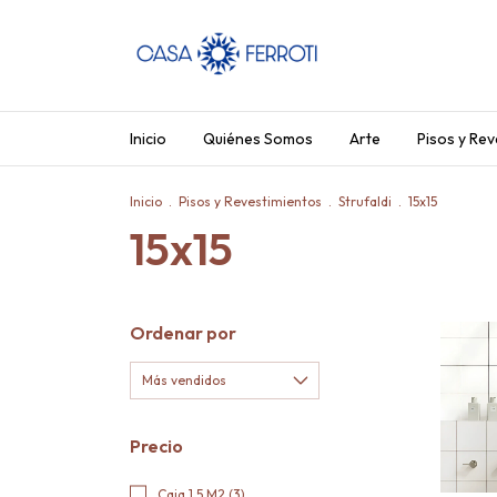
Inicio
Quiénes Somos
Arte
Pisos y Rev
Inicio
.
Pisos y Revestimientos
.
Strufaldi
.
15x15
15x15
Ordenar por
Precio
Caja 1,5 M2 (3)