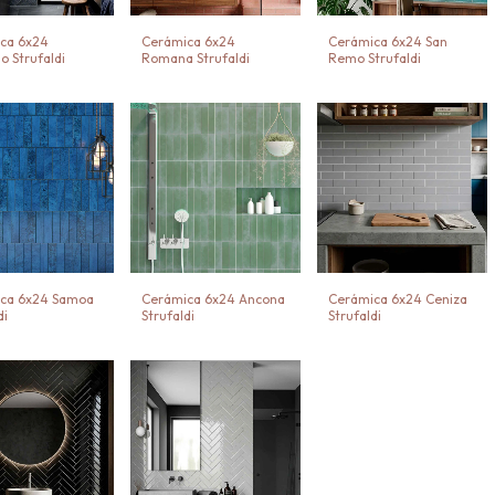
ca 6x24
Cerámica 6x24
Cerámica 6x24 San
o Strufaldi
Romana Strufaldi
Remo Strufaldi
ca 6x24 Samoa
Cerámica 6x24 Ancona
Cerámica 6x24 Ceniza
di
Strufaldi
Strufaldi