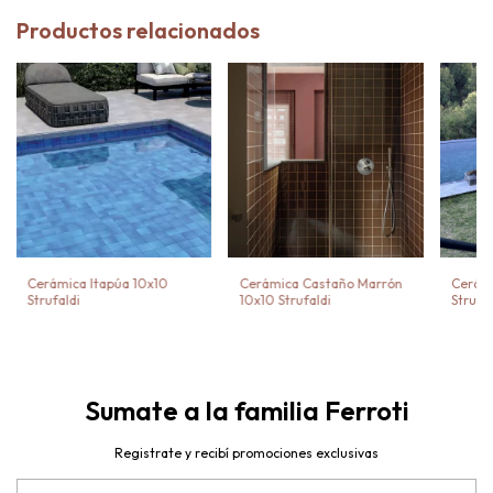
Productos relacionados
Cerámica Itapúa 10x10
Cerámica Castaño Marrón
Cerámi
Strufaldi
10x10 Strufaldi
Strufal
Sumate a la familia Ferroti
Registrate y recibí promociones exclusivas