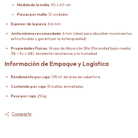
Medida de la malla:
30 x 40 cm
Piezas por malla:
12 unidades
Espesor de la pieza:
6,6 mm
Junta mínima recomendada:
4 mm (ideal para absorber movimientos
estructurales y garantizar la estanqueidad)
Propiedades Físicas:
Grupo de Absorción BIIa (Porosidad baja-media:
3% < Ev ≤ 6%), excelente resistencia a la humedad.
Información de Empaque y Logística
Rendimiento por caja:
1,95 m² de área de cobertura.
Contenido por caja:
15 mallas enmalladas.
Peso por caja:
25 kg
Compartir